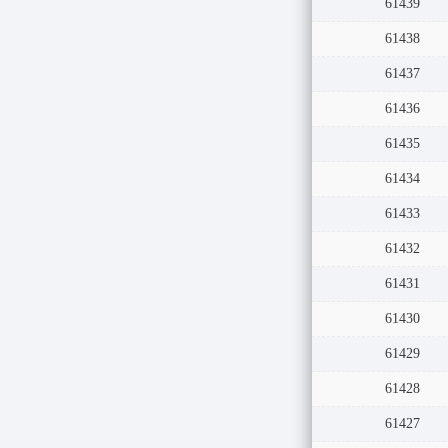
61439
61438
61437
61436
61435
61434
61433
61432
61431
61430
61429
61428
61427