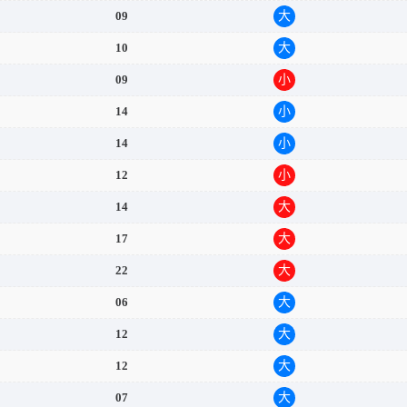
09
大
10
大
09
小
14
小
14
小
12
小
14
大
17
大
22
大
06
大
12
大
12
大
07
大