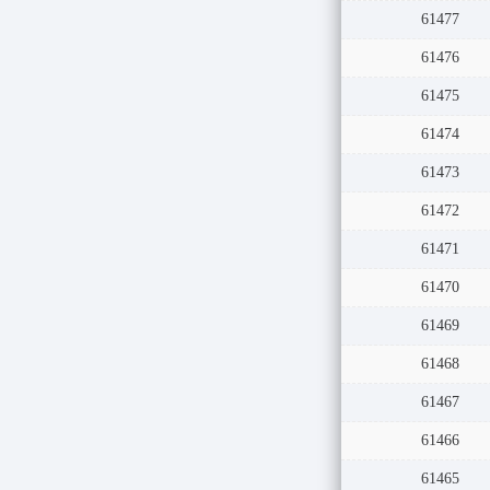
61477
61476
61475
61474
61473
61472
61471
61470
61469
61468
61467
61466
61465