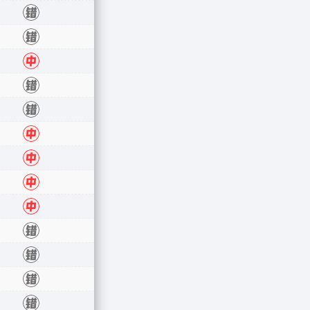
错
错
中
错
错
中
中
中
中
错
错
错
错