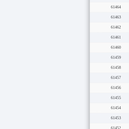
61464
61463
61462
61461
61460
61459
61458
61457
61456
61455
61454
61453
61452