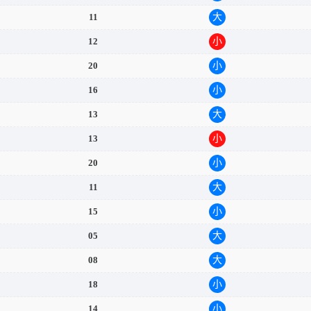
11
大
12
小
20
小
16
小
13
大
13
小
20
小
11
大
15
小
05
大
08
大
18
小
14
小