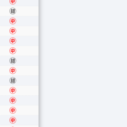
中
错
中
中
中
中
错
中
错
中
中
中
中