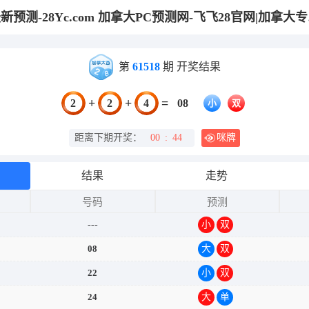
最新预测-
第
61518
期 开奖结果
+
+
=
2
2
4
08
小
双
距离下期开奖：
00
:
44
咪牌
结果
走势
号码
预测
---
小
双
08
大
双
22
小
双
24
大
单