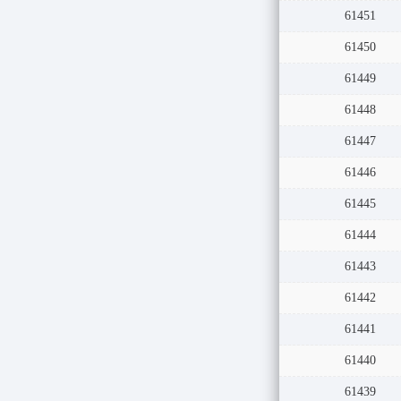
61451
61450
61449
61448
61447
61446
61445
61444
61443
61442
61441
61440
61439