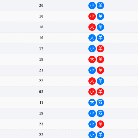
20
小
单
10
小
单
18
大
单
10
大
单
17
小
单
19
大
单
21
小
单
22
大
单
05
小
单
11
大
双
19
小
双
23
小
单
22
小
单