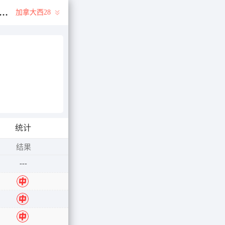
28Yc.com 加拿大PC预测网-飞飞28官网|加拿大专业在线咪牌预测|加拿大28pc预测结果查询_极致火热优质的免费预测
加拿大西28
统计
结果
---
中
中
中