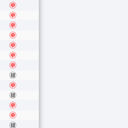
中
中
中
中
中
中
中
错
中
错
中
中
错