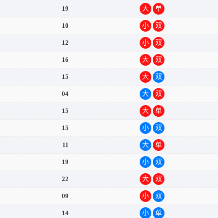
19
大
单
10
小
双
12
小
双
16
大
双
15
大
双
04
大
双
15
大
单
15
小
双
11
大
单
19
小
双
22
大
双
09
小
双
14
小
单