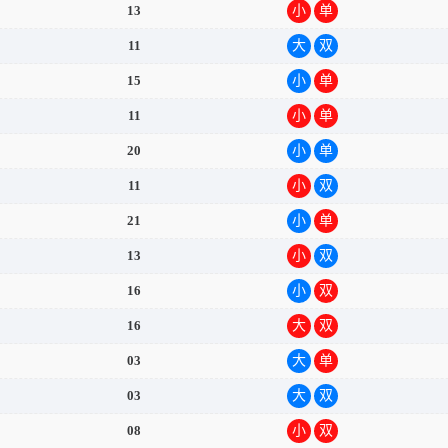
13
小
单
11
大
双
15
小
单
11
小
单
20
小
单
11
小
双
21
小
单
13
小
双
16
小
双
16
大
双
03
大
单
03
大
双
08
小
双