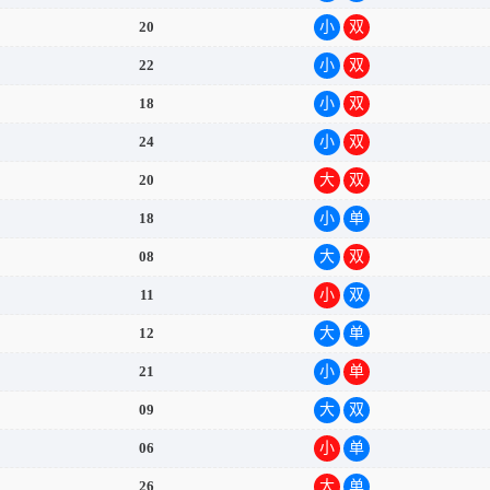
20
小
双
22
小
双
18
小
双
24
小
双
20
大
双
18
小
单
08
大
双
11
小
双
12
大
单
21
小
单
09
大
双
06
小
单
26
大
单