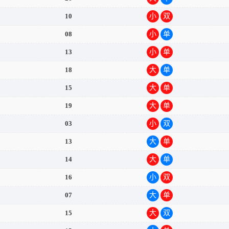
10
小
双
08
小
单
13
小
单
18
大
单
15
大
单
19
大
单
03
小
双
13
大
单
14
大
单
16
小
双
07
大
单
15
大
双