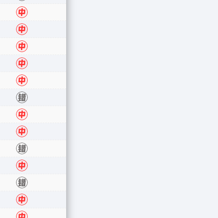
中
中
中
中
中
错
中
中
错
中
错
中
中