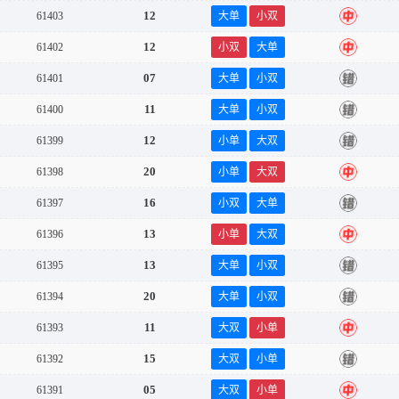
12
61403
大单
小双
中
12
61402
小双
大单
中
07
61401
大单
小双
错
11
61400
大单
小双
错
12
61399
小单
大双
错
20
61398
小单
大双
中
16
61397
小双
大单
错
13
61396
小单
大双
中
13
61395
大单
小双
错
20
61394
大单
小双
错
11
61393
大双
小单
中
15
61392
大双
小单
错
05
61391
大双
小单
中