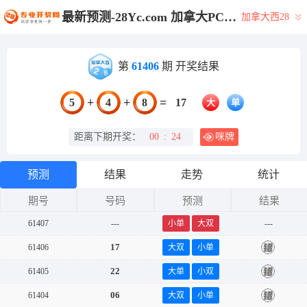
最新预测-28Yc.com 加拿大PC预测网-飞飞28官网|加拿大专业在线咪牌预测|加拿大28pc预测结果查询_极致火热优质的免费预测
加拿大西28
第
61406
期 开奖结果
+
+
=
5
4
8
17
大
单
距离下期开奖：
00
:
24
咪牌
预测
结果
走势
统计
期号
号码
预测
结果
61407
---
小单
大双
---
17
61406
大双
小单
错
22
61405
大单
小双
错
06
61404
大双
小单
错