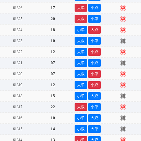
17
61326
大单
小双
中
20
61325
大双
小单
中
18
61324
小单
大双
中
10
61323
大双
小单
错
12
61322
大单
小双
中
07
61321
大单
小双
错
07
61320
大双
小单
中
12
61319
大单
小双
中
15
61318
小单
大双
错
22
61317
大双
小单
中
10
61316
小单
大双
错
14
61315
小双
大单
错
13
61314
小单
大双
中