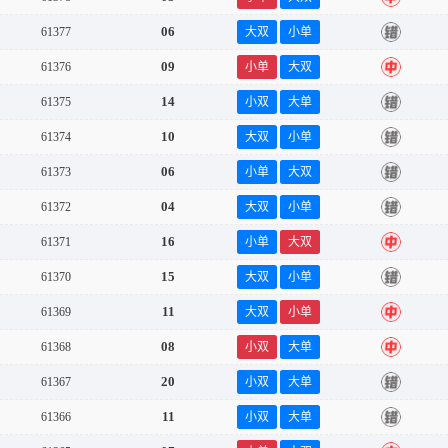
06
61377
大双
小单
错
09
61376
小单
大双
中
14
61375
小双
大单
错
10
61374
大双
小单
错
06
61373
小单
大双
错
04
61372
大双
小单
错
16
61371
小单
大双
中
15
61370
大双
小单
错
11
61369
大双
小单
中
08
61368
小双
大单
中
20
61367
小双
大单
错
11
61366
小双
大单
错