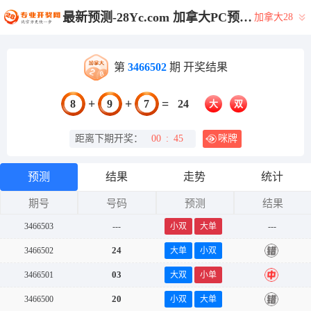
最新预测-28Yc.com 加拿大PC预测网-飞飞28官网|加拿大专业在线咪牌预测|加拿大28pc预测结果查询_极致火热优质的免费预测
加拿大28
第
3466502
期 开奖结果
+
+
=
8
9
7
24
大
双
距离下期开奖：
00
:
45
咪牌
预测
结果
走势
统计
期号
号码
预测
结果
3466503
---
小双
大单
---
24
3466502
大单
小双
错
03
3466501
大双
小单
中
20
3466500
小双
大单
错