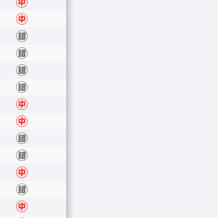
中
中
错
错
错
错
中
中
错
错
中
错
中