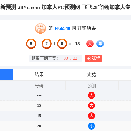
第
3466548
期 开奖结果
+
+
=
8
7
0
15
大
单
距离下期开奖：
00
:
22
咪牌
结果
走势
号码
预测
---
大
双
15
大
15
大
20
小