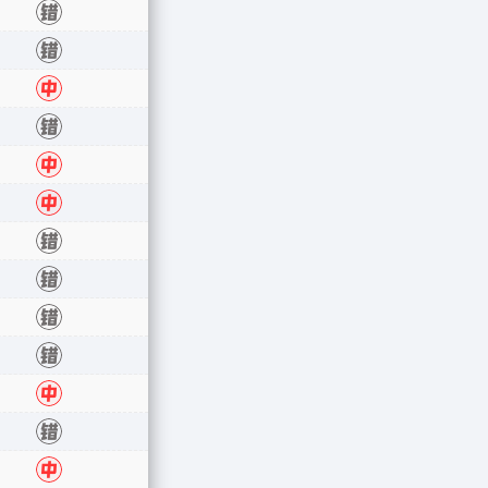
错
错
中
错
中
中
错
错
错
错
中
错
中