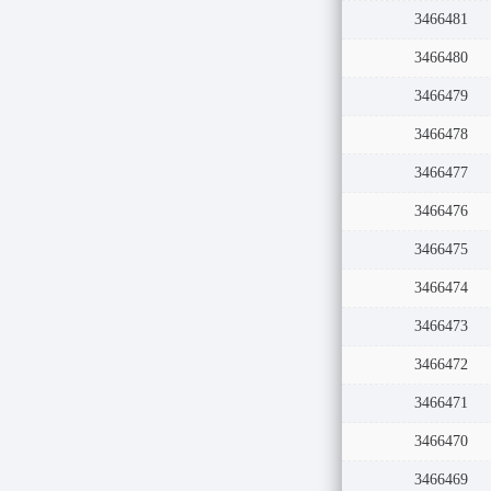
3466481
3466480
3466479
3466478
3466477
3466476
3466475
3466474
3466473
3466472
3466471
3466470
3466469