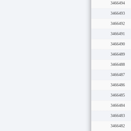
3466494
3466493
3466492
3466491
3466490
3466489
3466488
3466487
3466486
3466485
3466484
3466483
3466482