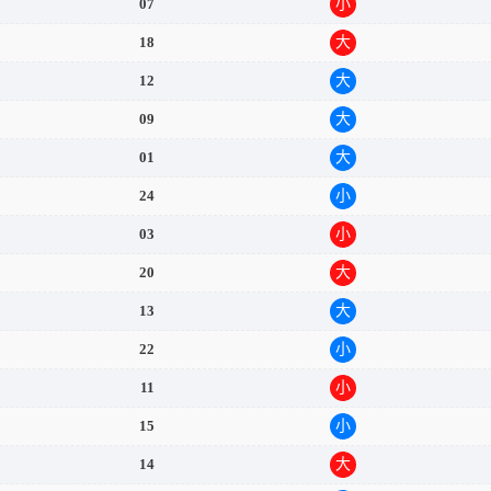
07
小
18
大
12
大
09
大
01
大
24
小
03
小
20
大
13
大
22
小
11
小
15
小
14
大