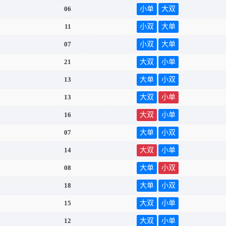
06
小单
大双
11
小双
大单
07
小双
大单
21
大双
小单
13
大单
小双
13
大双
小单
16
大双
小单
07
大单
小双
14
大双
小单
08
大单
小双
18
大单
小双
15
大双
小单
12
大双
小单