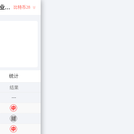
最新预测-28Yc.com 加拿大PC预测网-飞飞28官网|加拿大专业在线咪牌预测|加拿大28pc预测结果查询_极致火热优质的免费预测
比特币28
统计
结果
---
中
错
中