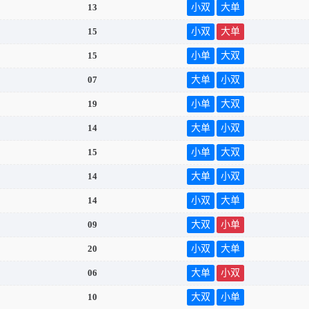
13
小双
大单
15
小双
大单
15
小单
大双
07
大单
小双
19
小单
大双
14
大单
小双
15
小单
大双
14
大单
小双
14
小双
大单
09
大双
小单
20
小双
大单
06
大单
小双
10
大双
小单