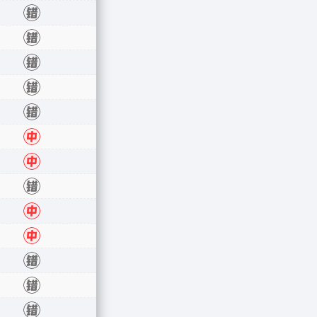
错
错
错
错
错
中
中
错
中
中
错
错
错