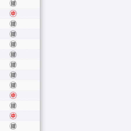
错
中
错
错
错
错
错
错
错
中
错
中
错