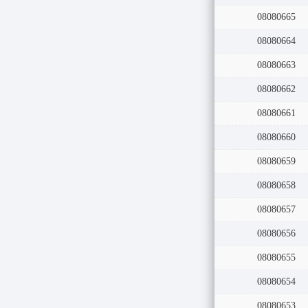
08080665
08080664
08080663
08080662
08080661
08080660
08080659
08080658
08080657
08080656
08080655
08080654
08080653