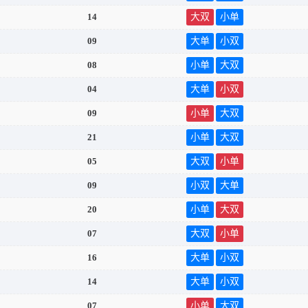
14
大双
小单
09
大单
小双
08
小单
大双
04
大单
小双
09
小单
大双
21
小单
大双
05
大双
小单
09
小双
大单
20
小单
大双
07
大双
小单
16
大单
小双
14
大单
小双
07
小单
大双