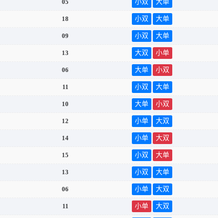
05
小双
大单
18
小双
大单
09
小双
大单
13
大双
小单
06
大单
小双
11
小双
大单
10
大单
小双
12
小单
大双
14
小单
大双
15
小双
大单
13
小双
大单
06
小单
大双
11
小单
大双