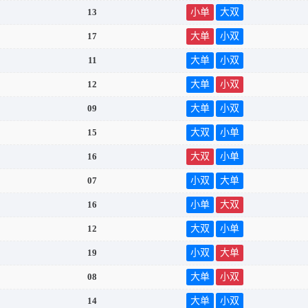
13
小单
大双
17
大单
小双
11
大单
小双
12
大单
小双
09
大单
小双
15
大双
小单
16
大双
小单
07
小双
大单
16
小单
大双
12
大双
小单
19
小双
大单
08
大单
小双
14
大单
小双